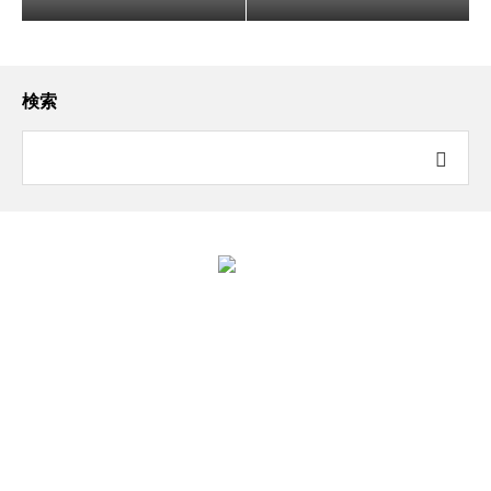
検索
ジュニアコンクール全国大会
ホーム
竹下太鼓について