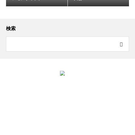
検索
ジュニアコンクール全国大会
ホーム
竹下太鼓について