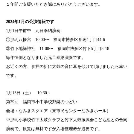
１年間ご支援いただき誠にありがとうございます。
2024年1月の公演情報です
1月1日午前中 元日奉納演奏
①那珂八幡宮 10:00〜 福岡市博多区那珂1丁目44-6
②竹下地禄神社 11:00〜 福岡市博多区竹下5丁目8-18
毎年恒例となりました元旦奉納演奏です。
お近くの方、参拝の折に太鼓の音に耳を傾けて頂けましたら幸い
です。
1月13日（土） 10:30～
第29回 福岡市小中学校邦楽のつどい
会場：
なみきスクエア（東市民センターなみきホール）
※那珂小学校竹下太鼓クラブと竹下太鼓振興会こども組との合同
演奏で、観覧は無料ですが入場整理券が必要です。