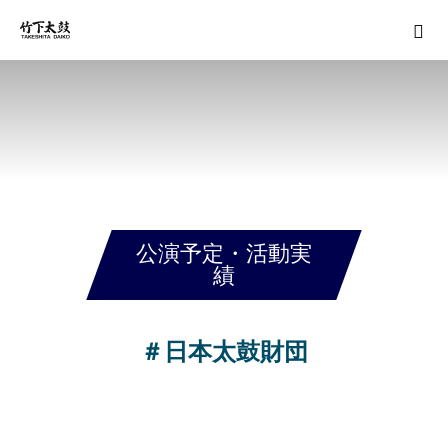
公演予定・活動実
績
＃日本太鼓財団