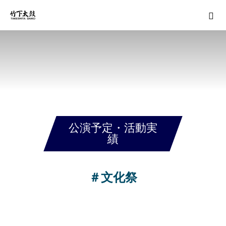
公演予定・活動実
績
＃文化祭