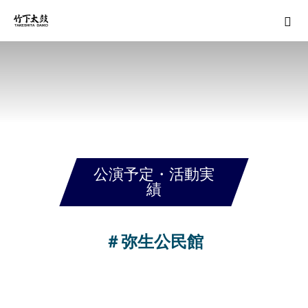
公演予定・活動実
績
＃弥生公民館