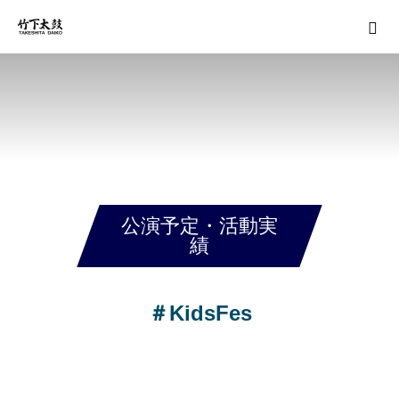
公演予定・活動実
績
＃KidsFes