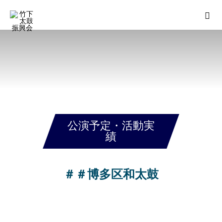
公演予定・活動実
績
＃＃博多区和太鼓