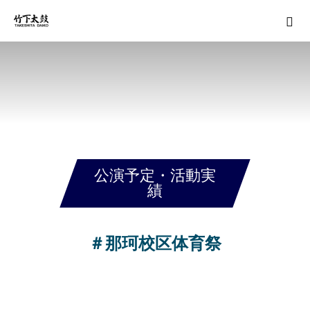
公演予定・活動実
績
＃那珂校区体育祭