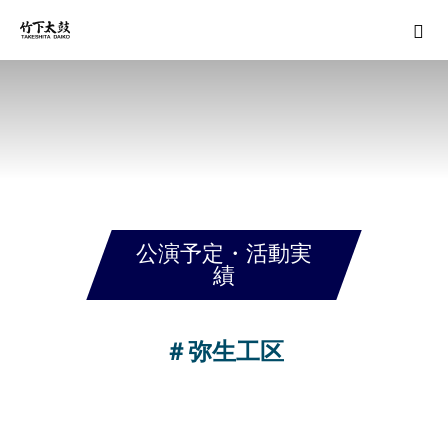
公演予定・活動実
績
＃弥生工区