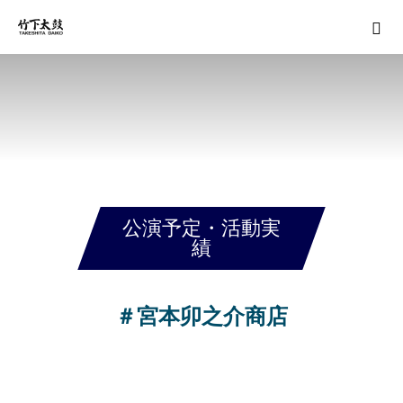
公演予定・活動実
績
＃宮本卯之介商店