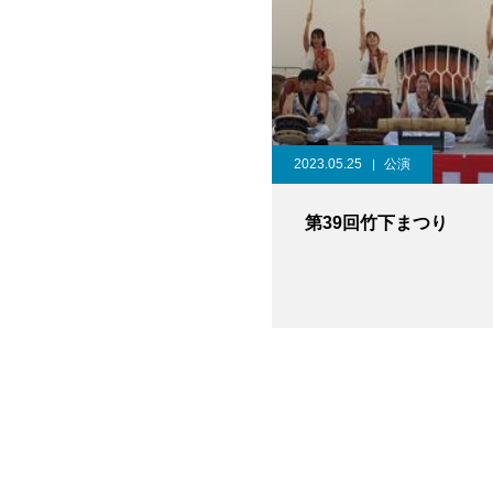
2023.05.25
公演
第39回竹下まつり